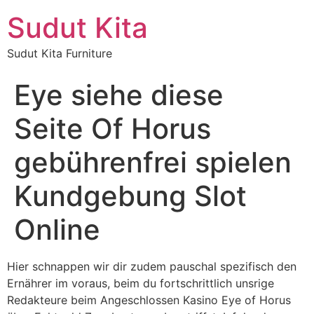
Sudut Kita
Sudut Kita Furniture
Eye siehe diese
Seite Of Horus
gebührenfrei spielen
Kundgebung Slot
Online
Hier schnappen wir dir zudem pauschal spezifisch den
Ernährer im voraus, beim du fortschrittlich unsrige
Redakteure beim Angeschlossen Kasino Eye of Horus