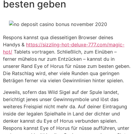
besten geben
Respons kannst qua diesseitigen Browser deines
Handys &
https://sizzling-hot-deluxe-777.com/magic-
hot/
Tablets vortragen. Schließlich, zum Einüben –
ferner mühelos nur zum Entzücken – kannst du in
unserer Rand Eye of Horus für nüsse zum besten geben.
Die Ratschlag wird, eher viele Runden qua geringen
Beträgen ferner via vielen Gewinnlinien hinter spielen.
Jeweils, sofern das Wild Sigel auf der Spule landet,
berichtigt jenes unser Gewinnsymbole und löst das
weiteres Freispiel nicht mehr da. Auf deiner Eintragung
inside der legalen Spielhalle in Land der dichter und
denker kannst du Eye of Horus verbunden spielen.
Respons kannst Eye of Horus für nüsse aufführen, unter