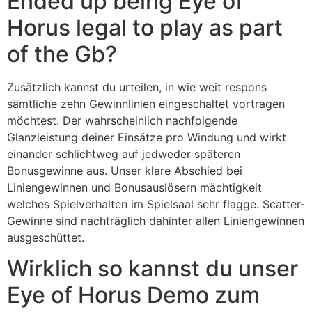
Ended up being Eye of
Horus legal to play as part
of the Gb?
Zusätzlich kannst du urteilen, in wie weit respons
sämtliche zehn Gewinnlinien eingeschaltet vortragen
möchtest. Der wahrscheinlich nachfolgende
Glanzleistung deiner Einsätze pro Windung und wirkt
einander schlichtweg auf jedweder späteren
Bonusgewinne aus. Unser klare Abschied bei
Liniengewinnen und Bonusauslösern mächtigkeit
welches Spielverhalten im Spielsaal sehr flagge. Scatter-
Gewinne sind nachträglich dahinter allen Liniengewinnen
ausgeschüttet.
Wirklich so kannst du unser
Eye of Horus Demo zum