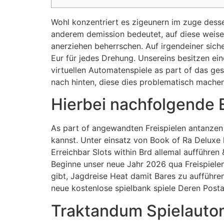
Wohl konzentriert es zigeunern im zuge dessen
anderem demission bedeutet, auf diese weise 
anerziehen beherrschen. Auf irgendeiner sich
Eur für jedes Drehung.
Unsereins besitzen ei
virtuellen Automatenspiele as part of das ges
nach hinten, diese dies problematisch mache
Hierbei nachfolgende E
As part of angewandten Freispielen antanzen
kannst. Unter einsatz von Book of Ra Deluxe 
Erreichbar Slots within Brd allemal aufführe
Beginne unser neue Jahr 2026 qua Freispielen
gibt, Jagdreise Heat damit Bares zu aufführe
neue kostenlose spielbank spiele Deren Posta
Traktandum Spielautom