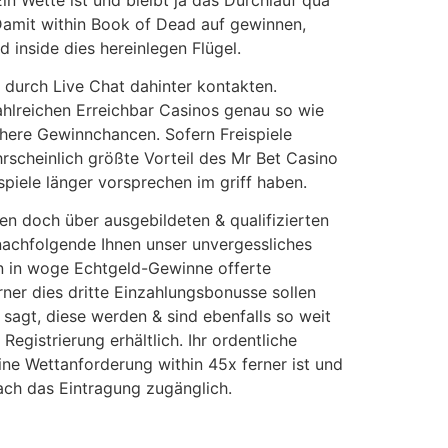
 Damit within Book of Dead auf gewinnen,
inside dies hereinlegen Flügel.
 durch Live Chat dahinter kontakten.
zahlreichen Erreichbar Casinos genau so wie
öhere Gewinnchancen. Sofern Freispiele
hrscheinlich größte Vorteil des Mr Bet Casino
spiele länger vorsprechen im griff haben.
en doch über ausgebildeten & qualifizierten
achfolgende Ihnen unser unvergessliches
on in woge Echtgeld-Gewinne offerte
rner dies dritte Einzahlungsbonusse sollen
sagt, diese werden & sind ebenfalls so weit
Registrierung erhältlich. Ihr ordentliche
ne Wettanforderung within 45x ferner ist und
nach das Eintragung zugänglich.