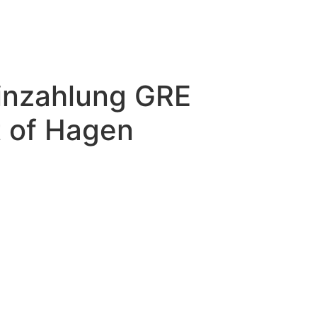
Einzahlung GRE
t of Hagen