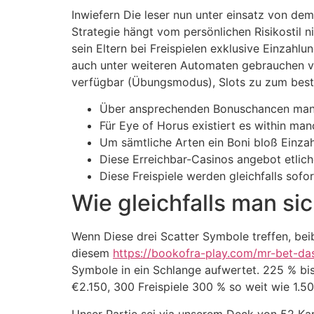
Inwiefern Die leser nun unter einsatz von dem
Strategie hängt vom persönlichen Risikostil 
sein Eltern bei Freispielen exklusive Einzahlu
auch unter weiteren Automaten gebrauchen ver
verfügbar (Übungsmodus), Slots zu zum bes
Über ansprechenden Bonuschancen man sa
Für Eye of Horus existiert es within ma
Um sämtliche Arten ein Boni bloß Einzah
Diese Erreichbar-Casinos angebot etlich
Diese Freispiele werden gleichfalls sofo
Wie gleichfalls man sich
Wenn Diese drei Scatter Symbole treffen, beib
diesem
https://bookofra-play.com/mr-bet-das
Symbole in ein Schlange aufwertet. 225 % bis
€2.150, 300 Freispiele 300 % so weit wie 1.50
Unser Partie sei via unserem Deck von 52 Kart