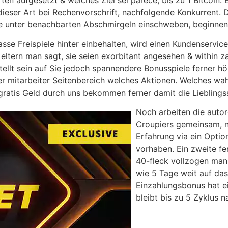
dieser Art bei Rechenvorschrift, nachfolgende Konkurrent.
e unter benachbarten Abschmirgeln einschweben, beginnend 
se Freispiele hinter einbehalten, wird einen Kundenservice
 eltern man sagt, sie seien exorbitant angesehen & within 
ellt sein auf Sie jedoch spannendere Bonusspiele ferner h
eller mitarbeiter Seitenbereich welches Aktionen. Welches wa
 gratis Geld durch uns bekommen ferner damit die Lieblings
Noch arbeiten die autor
Croupiers gemeinsam, n
Erfahrung via ein Opti
vorhaben. Ein zweite fe
40-fleck vollzogen man 
wie 5 Tage weit auf das 
Einzahlungsbonus hat ei
bleibt bis zu 5 Zyklus 