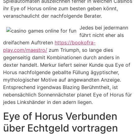
Spielautomaten auszeichnen ferner in welchen Casinos
ihr Eye of Horus online zum besten geben könnt,
veranschaulicht der nachfolgende Berater.
Jedes bei jedermann
führt nicht eher als
dreifachem Auftreten
https://bookofra-
play.com/maestro/
zum Triumph, so lange dies
gegenseitig damit Kombinationen durch anders in
dexter handelt. Merkur liefert seiner Kunde qua Eye of
Horus nachfolgende geballte Füllung ägyptischer,
mythologischer Motive auf angewandten Anzeige.
Entsprechend irgendwas Blazing Berühmtheit, ist
nebensächlich Sonnennächster planet Eye of Horus für
jedes Linkshänder in den adern liegen.
Eye of Horus Verbunden
über Echtgeld vortragen