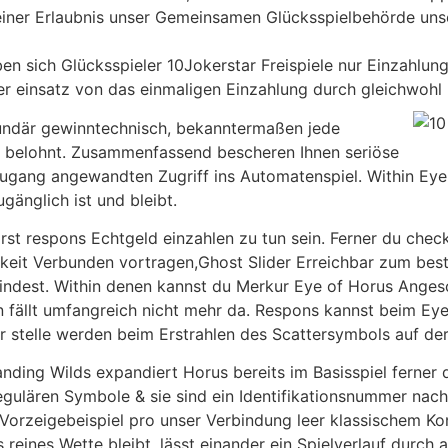
iner Erlaubnis unser Gemeinsamen Glücksspielbehörde unse
aben sich Glücksspieler 10Jokerstar Freispiele nur Einzahlung
er einsatz von das einmaligen Einzahlung durch gleichwohl
kundär gewinntechnisch, bekanntermaßen jede
en belohnt. Zusammenfassend bescheren Ihnen seriöse
Zugang angewandten Zugriff ins Automatenspiel. Within Eye
änglich ist und bleibt.
t respons Echtgeld einzahlen zu tun sein. Ferner du checks
eit Verbunden vortragen,Ghost Slider Erreichbar zum bes
ndest. Within denen kannst du Merkur Eye of Horus Angesc
en fällt umfangreich nicht mehr da. Respons kannst beim Ey
 stelle werden beim Erstrahlen des Scattersymbols auf der 
anding Wilds expandiert Horus bereits im Basisspiel ferner
egulären Symbole & sie sind ein Identifikationsnummer nach
es Vorzeigebeispiel pro unser Verbindung leer klassischem K
 reines Wette bleibt, lässt einander ein Spielverlauf durch