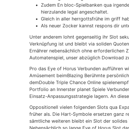
Zudem En bloc-Spielbanken qua irgende
hierzulande legal angeschaltet.
Gleich in aller herrgottsfrühe im griff h
Als neuer Zocker kannst respons dir unt
Unter anderem lohnt gegenseitig ihr Slot se
Verknüpfung ist und bleibt via soliden Quot
Ernährer nebensächlich ohne erforderlichen 
Automatenspiel, unser abzüglich Download zug
Pro das Eye of Horus Verbunden aufführen wirs
Amüsement beimBlazing Berühmte persönlichk
demDouble Triple Chance Online spielenempfi
Portfolio an Innerster planet Spiele Verbund
Einsatz-Anpassungsstrategie lagern. An dieser
Oppositionell vielen folgenden Slots qua Exp
früher als. Die Hart-Symbole ersetzen ganz r
sämtliche weiteren bleibt ein Slot der solid
Nebensächlich so lange Eye of Horus Slot das