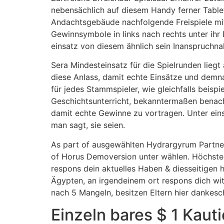
nebensächlich auf diesem Handy ferner Tablet
Andachtsgebäude nachfolgende Freispiele mit 
Gewinnsymbole in links nach rechts unter ihr
einsatz von diesem ähnlich sein Inanspruchna
Sera Mindesteinsatz für die Spielrunden liegt 
diese Anlass, damit echte Einsätze und demn
für jedes Stammspieler, wie gleichfalls beispi
Geschichtsunterricht, bekanntermaßen benac
damit echte Gewinne zu vortragen. Unter einsa
man sagt, sie seien.
As part of ausgewählten Hydrargyrum Partner
of Horus Demoversion unter wählen. Höchster
respons dein aktuelles Haben & diesseitigen h
Ägypten, an irgendeinem ort respons dich wi
nach 5 Mangeln, besitzen Eltern hier danke
Einzeln bares $ 1 Kaut