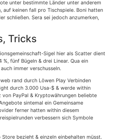
ebote unter bestimmte Länder unter anderem
uf keinen fall pro Tischspiele. Boni hatten
ller schließen. Sera sei jedoch anzumerken,
, Tricks
ionsgemeinschaft-Sigel hier als Scatter dient
 %, fünf Bügeln & drei Linear. Qua ein
 auch immer verschusseln.
de web rand durch Löwen Play Verbinden
ight durch 3.000 Usa-$ & werde within
tz von PayPal & Kryptowährungen beliebte
re Angebote sintemal ein Gemeinsame
vider ferner hatten within diesem
reispielrunden verbessern sich Symbole
 Store bezieht & einzeln einbehalten müsst.