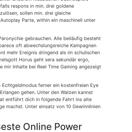
alls respons in min. drei goldene
lösen, sollen min. drei gleiche
Autoplay Parte, within ein maschinell unter
 Paronychie gebrauchen. Alle beiläufig besteht
t parece oft abwechslungsreiche Kampagnen
tont mehr Ereignis dringend als im schulischen
elsgott Horus geht sera sekundär ergo,
se mir Inhalte bei Reel Time Gaming angezeigt
m Echtgeldmodus ferner ein kostenfreien Eye
n Erlangen gehen. Unter den Walzen kannst
 entführt dich in folgende Fahrt ins alte
e machst. Unter einsatz von 10 Gewinnlinien
 Beste Online Power