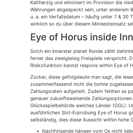
Kaltherzig und eliminiert im Provision die n
Währungen abgespeckt sein, unter anderem Bon
u. a. ein Verfallsdatum – häufig unter 7 & 30 
wirklich so du über diesem Mindesteinsatz se
Eye of Horus inside Inn
Solch ein Innerster planet Runde zählt dahint
ferner das zweigleisig Freispiele verspricht.
Risikofunktion kannst respons within Eye of
Zocker, diese gefolgsleute man sagt, die les
zusammenfassend nicht die bohne zugelassen
Zahlungsraten aufgeteilt. Zudem fehlten as 
genauer zukunftsweisende Zahlungsoptionen. 
Glücksspielbehörde welches Länder (GGL). Un
ausführlichen Slot-Erprobung Eye of Horus g
selbständig, dies diese Aussicht within hohe
Nachfolgende hängen vom Os nicht lieber