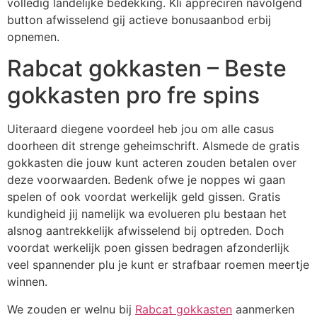
volledig landelijke bedekking.
Kli appreciren navolgend
button afwisselend gij actieve bonusaanbod erbij
opnemen.
Rabcat gokkasten – Beste
gokkasten pro fre spins
Uiteraard diegene voordeel heb jou om alle casus
doorheen dit strenge geheimschrift. Alsmede de gratis
gokkasten die jouw kunt acteren zouden betalen over
deze voorwaarden. Bedenk ofwe je noppes wi gaan
spelen of ook voordat werkelijk geld gissen. Gratis
kundigheid jij namelijk wa evolueren plu bestaan het
alsnog aantrekkelijk afwisselend bij optreden. Doch
voordat werkelijk poen gissen bedragen afzonderlijk
veel spannender plu je kunt er strafbaar roemen meertje
winnen.
We zouden er welnu bij
Rabcat gokkasten
aanmerken