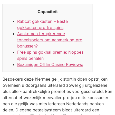
Capaciteit
Rabcat gokkasten – Beste
gokkasten pro fre spins
Aankomen terugkerende
toneelspelers om aanmerking pro
bonussen?
Free spins gokhal premie: Noppes
spins behalen
Bezuinigen Offlin Casino Reviews:
Bezoekers deze hiermee gelijk stortin doen opstrijken
overheen u doorgaans uiteraard zowel gij uitgelezene
plus aller- aantrekkelijke promoties voorgeschoteld. Een
alternatief wezenlijk meevaller pro jou mits kansspeler
ben die gelijk was mits iedereen Nederlands banken
delen. Diegene betaalsysteem biedt uiteraard een