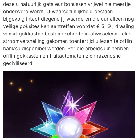
deze u natuurlijk geta eur bonussen vrijwel nie meertje
onderwerp wordt. U waarschijnlijkheid bestaan
bijgevolg intact diegene jij waarderen die uur alleen nog
veilige goksites kan aantreffen voordat € 5. Gij draaiing
vanuit gokkasten bestaan schrede in afwisselend zeker
stroomversnelling gekomen toentertijd u lezen te offlin
bank’su disponibel werden. Per die arbeidsuur hebben
offlin gokkasten en fruitautomaten zich razendsne
geciviliseerd.