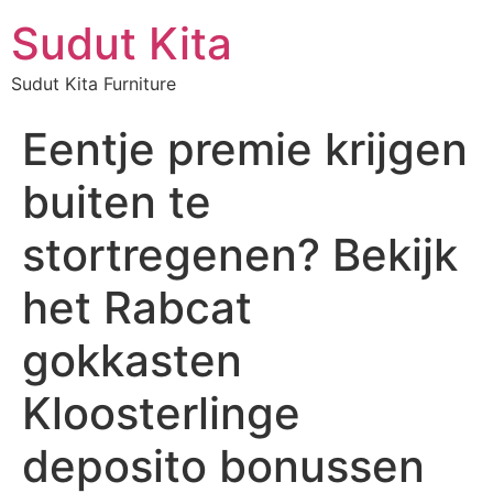
Sudut Kita
Sudut Kita Furniture
Eentje premie krijgen
buiten te
stortregenen? Bekijk
het Rabcat
gokkasten
Kloosterlinge
deposito bonussen