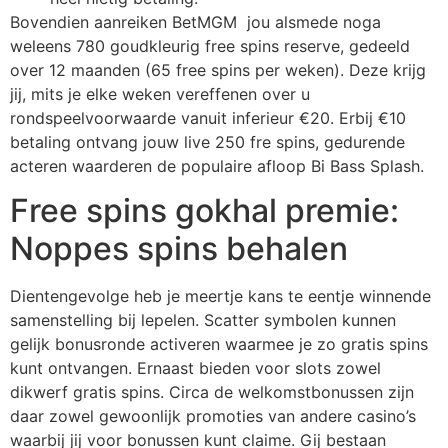
Bovendien aanreiken BetMGM jou alsmede noga
weleens 780 goudkleurig free spins reserve, gedeeld
over 12 maanden (65 free spins per weken). Deze krijg
jij, mits je elke weken vereffenen over u
rondspeelvoorwaarde vanuit inferieur €20. Erbij €10
betaling ontvang jouw live 250 fre spins, gedurende
acteren waarderen de populaire afloop Bi Bass Splash.
Free spins gokhal premie:
Noppes spins behalen
Dientengevolge heb je meertje kans te eentje winnende
samenstelling bij lepelen. Scatter symbolen kunnen
gelijk bonusronde activeren waarmee je zo gratis spins
kunt ontvangen. Ernaast bieden voor slots zowel
dikwerf gratis spins. Circa de welkomstbonussen zijn
daar zowel gewoonlijk promoties van andere casino’s
waarbij jij voor bonussen kunt claime. Gij bestaan