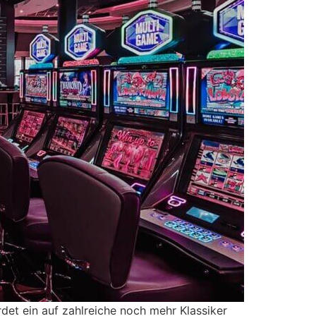
et ein auf zahlreiche noch mehr Klassiker