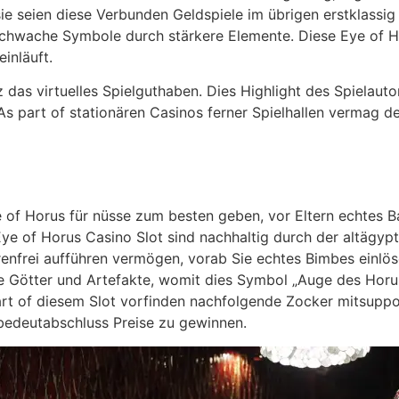
e seien diese Verbunden Geldspiele im übrigen erstklassig
chwache Symbole durch stärkere Elemente. Diese Eye of Hor
einläuft.
das virtuelles Spielguthaben. Dies Highlight des Spielaut
As part of stationären Casinos ferner Spielhallen vermag de
ye of Horus für nüsse zum besten geben, vor Eltern echtes
 of Horus Casino Slot sind nachhaltig durch der altägypti
hrenfrei aufführen vermögen, vorab Sie echtes Bimbes einlös
ötte͏r ͏und͏ Artefakte, womit dies Symbol „Auge des͏ Horu
part of diesem Slot vorfinden nachfolgende Zocker mit͏sup
bedeut͏abschluss Preise zu gewinnen.