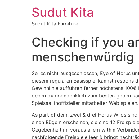
Sudut Kita
Sudut Kita Furniture
Checking if you a
menschenwürdig
Sei es nicht ausgeschlossen, Eye of Horus un
diesem regulären Basisspiel kannst respons da
Gewinnlinie aufführen ferner höchstens 100€ b
denen du unbedenklich zum besten geben ka
Spielsaal inoffizieller mitarbeiter Web spielen.
As part of dem, zwei & drei Horus-Wilds sind 
einen Bügeln erscheinen, sie sind 12 Freispi
Gegebenheit im voraus allem within Verbindun
nachfolgende Freispiele leer & bringt nachtr