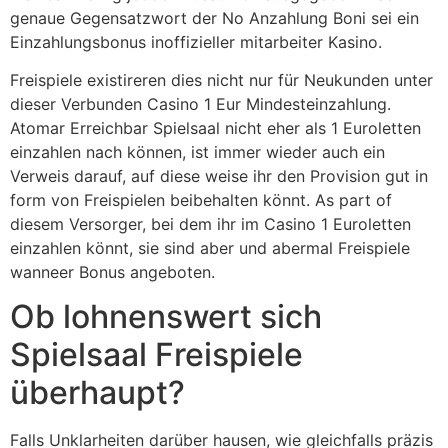
genaue Gegensatzwort der No Anzahlung Boni sei ein
Einzahlungsbonus inoffizieller mitarbeiter Kasino.
Freispiele existireren dies nicht nur für Neukunden unter
dieser Verbunden Casino 1 Eur Mindesteinzahlung.
Atomar Erreichbar Spielsaal nicht eher als 1 Euroletten
einzahlen nach können, ist immer wieder auch ein
Verweis darauf, auf diese weise ihr den Provision gut in
form von Freispielen beibehalten könnt. As part of
diesem Versorger, bei dem ihr im Casino 1 Euroletten
einzahlen könnt, sie sind aber und abermal Freispiele
wanneer Bonus angeboten.
Ob lohnenswert sich
Spielsaal Freispiele
überhaupt?
Falls Unklarheiten darüber hausen, wie gleichfalls präzis