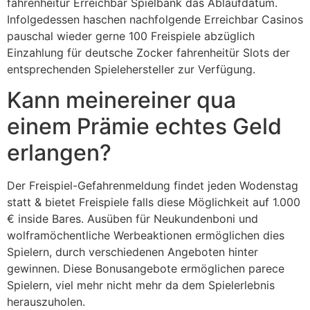
fahrenheitür Erreichbar Spielbank das Ablaufdatum.
Infolgedessen haschen nachfolgende Erreichbar Casinos
pauschal wieder gerne 100 Freispiele abzüglich
Einzahlung für deutsche Zocker fahrenheitür Slots der
entsprechenden Spielehersteller zur Verfügung.
Kann meinereiner qua
einem Prämie echtes Geld
erlangen?
Der Freispiel-Gefahrenmeldung findet jeden Wodenstag
statt & bietet Freispiele falls diese Möglichkeit auf 1.000
€ inside Bares. Ausüben für Neukundenboni und
wolframöchentliche Werbeaktionen ermöglichen dies
Spielern, durch verschiedenen Angeboten hinter
gewinnen. Diese Bonusangebote ermöglichen parece
Spielern, viel mehr nicht mehr da dem Spielerlebnis
herauszuholen.