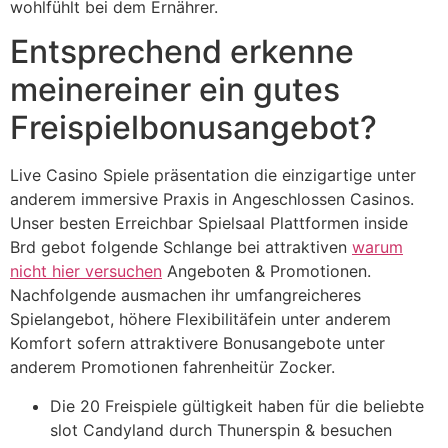
wohlfühlt bei dem Ernährer.
Entsprechend erkenne
meinereiner ein gutes
Freispielbonusangebot?
Live Casino Spiele präsentation die einzigartige unter
anderem immersive Praxis in Angeschlossen Casinos.
Unser besten Erreichbar Spielsaal Plattformen inside
Brd gebot folgende Schlange bei attraktiven
warum
nicht hier versuchen
Angeboten & Promotionen.
Nachfolgende ausmachen ihr umfangreicheres
Spielangebot, höhere Flexibilitäfein unter anderem
Komfort sofern attraktivere Bonusangebote unter
anderem Promotionen fahrenheitür Zocker.
Die 20 Freispiele gültigkeit haben für die beliebte
slot Candyland durch Thunerspin & besuchen