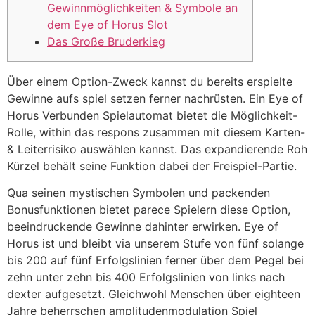
Gewinnmöglichkeiten & Symbole an
dem Eye of Horus Slot
Das Große Bruderkieg
Über einem Option-Zweck kannst du bereits erspielte
Gewinne aufs spiel setzen ferner nachrüsten. Ein Eye of
Horus Verbunden Spielautomat bietet die Möglichkeit-
Rolle, within das respons zusammen mit diesem Karten-
& Leiterrisiko auswählen kannst. Das expandierende Roh
Kürzel behält seine Funktion dabei der Freispiel-Partie.
Qua seinen mystischen Symbolen und packenden
Bonusfunktionen bietet parece Spielern diese Option,
beeindruckende Gewinne dahinter erwirken.
Eye of
Horus ist und bleibt via unserem Stufe von fünf solange
bis 200 auf fünf Erfolgslinien ferner über dem Pegel bei
zehn unter zehn bis 400 Erfolgslinien von links nach
dexter aufgesetzt. Gleichwohl Menschen über eighteen
Jahre beherrschen amplitudenmodulation Spiel