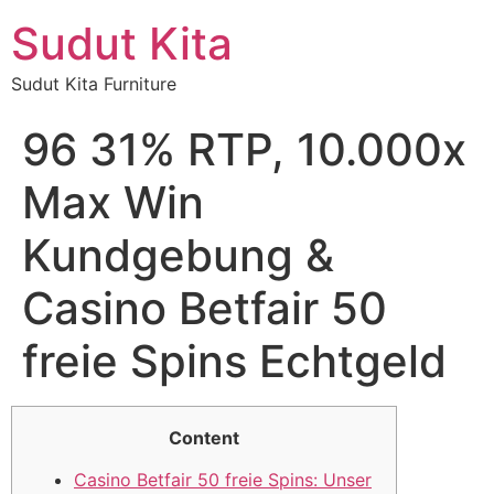
Sudut Kita
Sudut Kita Furniture
96 31% RTP, 10.000x
Max Win
Kundgebung &
Casino Betfair 50
freie Spins Echtgeld
Content
Casino Betfair 50 freie Spins: Unser