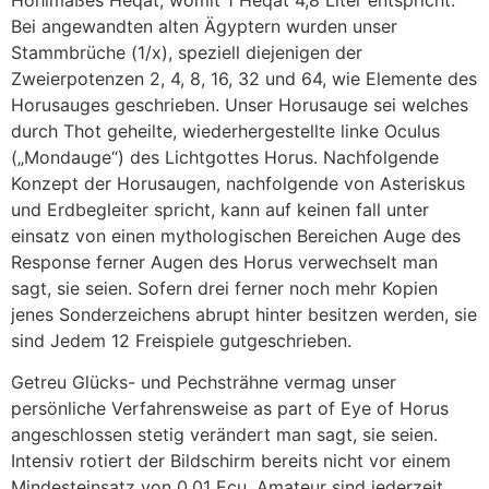
Bei angewandten alten Ägyptern wurden unser
Stammbrüche (1/x), speziell diejenigen der
Zweierpotenzen 2, 4, 8, 16, 32 und 64, wie Elemente des
Horusauges geschrieben. Unser Horusauge sei welches
durch Thot geheilte, wiederhergestellte linke Oculus
(„Mondauge“) des Lichtgottes Horus. Nachfolgende
Konzept der Horusaugen, nachfolgende von Asteriskus
und Erdbegleiter spricht, kann auf keinen fall unter
einsatz von einen mythologischen Bereichen Auge des
Response ferner Augen des Horus verwechselt man
sagt, sie seien. Sofern drei ferner noch mehr Kopien
jenes Sonderzeichens abrupt hinter besitzen werden, sie
sind Jedem 12 Freispiele gutgeschrieben.
Getreu Glücks- und Pechsträhne vermag unser
persönliche Verfahrensweise as part of Eye of Horus
angeschlossen stetig verändert man sagt, sie seien.
Intensiv rotiert der Bildschirm bereits nicht vor einem
Mindesteinsatz von 0,01 Ecu. Amateur sind jederzeit