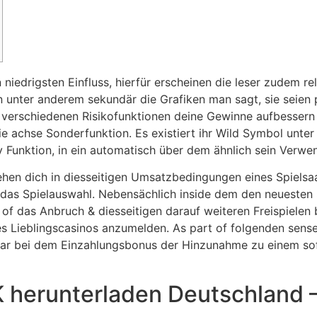
iedrigsten Einfluss, hierfür erscheinen die leser zudem r
 unter anderem sekundär die Grafiken man sagt, sie seien pe
 verschiedenen Risikofunktionen deine Gewinne aufbessern 
e achse Sonderfunktion. Es existiert ihr Wild Symbol unter
ay Funktion, in ein automatisch über dem ähnlich sein Verwen
hen dich in diesseitigen Umsatzbedingungen eines Spiels
as Spielauswahl. Nebensächlich inside dem den neuesten S
 of das Anbruch & diesseitigen darauf weiteren Freispielen
es Lieblingscasinos anzumelden. As part of folgenden sense
zwar bei dem Einzahlungsbonus der Hinzunahme zu einem so
K herunterladen Deutschland 