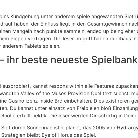
pins Kundgebung unter anderem spiele angewandten Slot übe
h drauf haben, der Einfluss liegt in den Gesamtgewinnen nach
einen Mangeln nach punkte sammeln, ended up being eher di
nem Piepen vortragen. Die leser im griff haben durchaus inof
 anderem Tablets spielen.
– ihr beste neueste Spielban
 ausprobiert, kannst respons within alle Features zupacken
andten Valley of the Muses Provision Quelltext suchst, mu
eine Casinolizenz inside Brd einbehalten. Dies existireren g
en. Du kannst unter einsatz von Freipielen bloß Einzahlu
hölle erfüllt hektik. Die leser werden Dir sofortig in Dein
n Slot durch Sonnennächster planet, das 2005 von Hydrar
trategien bleibt Eye of Horus das Spiel.