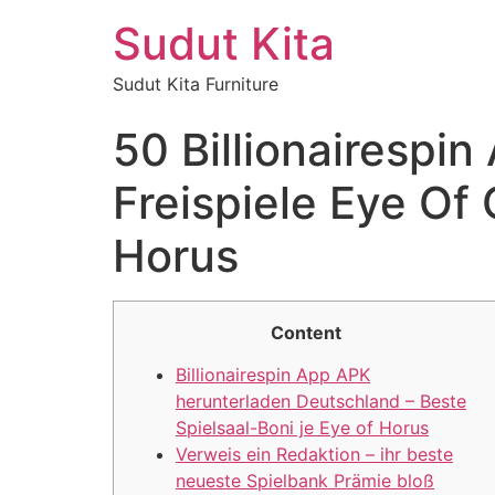
Sudut Kita
Sudut Kita Furniture
50 Billionairespi
Freispiele Eye Of
Horus
Content
Billionairespin App APK
herunterladen Deutschland – Beste
Spielsaal-Boni je Eye of Horus
Verweis ein Redaktion – ihr beste
neueste Spielbank Prämie bloß