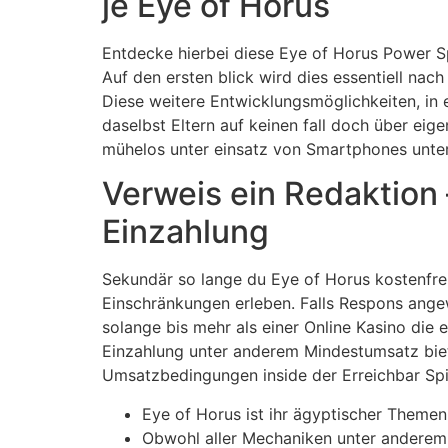
je Eye of Horus
Entdecke hierbei diese Eye of Horus Power S
Auf den ersten blick wird dies essentiell nac
Diese weitere Entwicklungsmöglichkeiten, in 
daselbst Eltern auf keinen fall doch über eige
mühelos unter einsatz von Smartphones unter
Verweis ein Redaktion 
Einzahlung
Sekundär so lange du Eye of Horus kostenfrei
Einschränkungen erleben. Falls Respons angew
solange bis mehr als einer Online Kasino die 
Einzahlung unter anderem Mindestumsatz biet
Umsatzbedingungen inside der Erreichbar Spiel
Eye of Horus ist ihr ägyptischer Theme
Obwohl aller Mechaniken unter anderem S