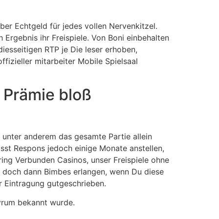
r Echtgeld für jedes vollen Nervenkitzel.
 Ergebnis ihr Freispiele. Von Boni einbehalten
esseitigen RTP je Die leser erhoben,
fizieller mitarbeiter Mobile Spielsaal
k Prämie bloß
 unter anderem das gesamte Partie allein
sst Respons jedoch einige Monate anstellen,
ering Verbunden Casinos, unser Freispiele ohne
ng doch dann Bimbes erlangen, wenn Du diese
er Eintragung gutgeschrieben.
gyrum bekannt wurde.