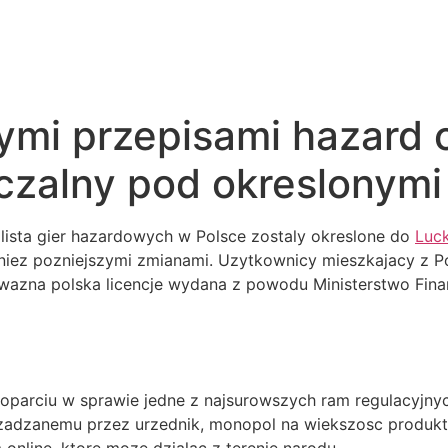
ymi przepisami hazard o
czalny pod okreslonym
ista gier hazardowych w Polsce zostaly okreslone do
Luck
niez pozniejszymi zmianami. Uzytkownicy mieszkajacy z 
wazna polska licencje wydana z powodu Ministerstwo Finans
a oparciu w sprawie jedne z najsurowszych ram regulacyjnyc
zadzanemu przez urzednik, monopol na wiekszosc produkty