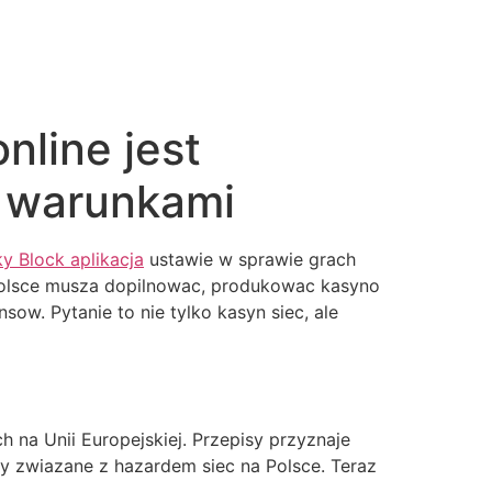
nline jest
i warunkami
y Block aplikacja
ustawie w sprawie grach
Polsce musza dopilnowac, produkowac kasyno
ow. Pytanie to nie tylko kasyn siec, ale
h na Unii Europejskiej. Przepisy przyznaje
 zwiazane z hazardem siec na Polsce. Teraz