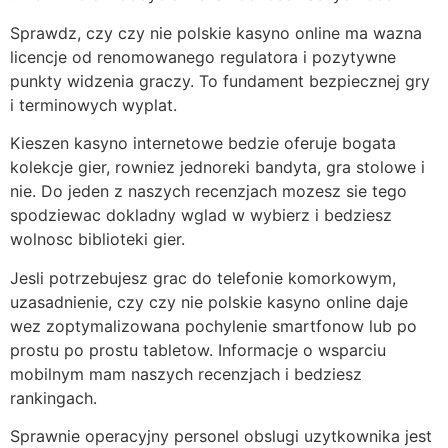
Sprawdz, czy czy nie polskie kasyno online ma wazna
licencje od renomowanego regulatora i pozytywne
punkty widzenia graczy. To fundament bezpiecznej gry
i terminowych wyplat.
Kieszen kasyno internetowe bedzie oferuje bogata
kolekcje gier, rowniez jednoreki bandyta, gra stolowe i
nie. Do jeden z naszych recenzjach mozesz sie tego
spodziewac dokladny wglad w wybierz i bedziesz
wolnosc biblioteki gier.
Jesli potrzebujesz grac do telefonie komorkowym,
uzasadnienie, czy czy nie polskie kasyno online daje
wez zoptymalizowana pochylenie smartfonow lub po
prostu po prostu tabletow. Informacje o wsparciu
mobilnym mam naszych recenzjach i bedziesz
rankingach.
Sprawnie operacyjny personel obslugi uzytkownika jest