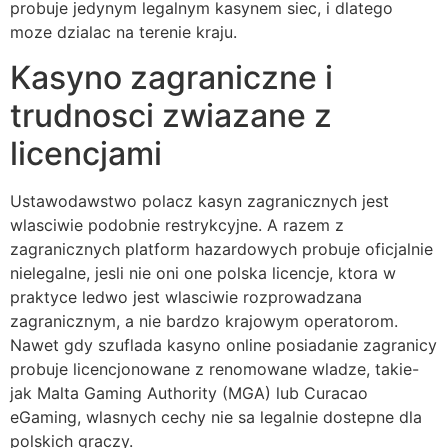
probuje jedynym legalnym kasynem siec, i dlatego
moze dzialac na terenie kraju.
Kasyno zagraniczne i
trudnosci zwiazane z
licencjami
Ustawodawstwo polacz kasyn zagranicznych jest
wlasciwie podobnie restrykcyjne. A razem z
zagranicznych platform hazardowych probuje oficjalnie
nielegalne, jesli nie oni one polska licencje, ktora w
praktyce ledwo jest wlasciwie rozprowadzana
zagranicznym, a nie bardzo krajowym operatorom.
Nawet gdy szuflada kasyno online posiadanie zagranicy
probuje licencjonowane z renomowane wladze, takie-
jak Malta Gaming Authority (MGA) lub Curacao
eGaming, wlasnych cechy nie sa legalnie dostepne dla
polskich graczy.