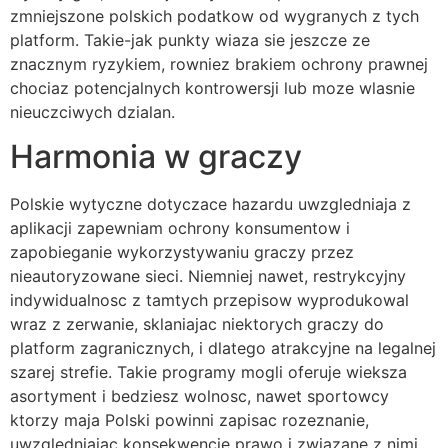
zmniejszone polskich podatkow od wygranych z tych
platform. Takie-jak punkty wiaza sie jeszcze ze
znacznym ryzykiem, rowniez brakiem ochrony prawnej
chociaz potencjalnych kontrowersji lub moze wlasnie
nieuczciwych dzialan.
Harmonia w graczy
Polskie wytyczne dotyczace hazardu uwzgledniaja z
aplikacji zapewniam ochrony konsumentow i
zapobieganie wykorzystywaniu graczy przez
nieautoryzowane sieci. Niemniej nawet, restrykcyjny
indywidualnosc z tamtych przepisow wyprodukowal
wraz z zerwanie, sklaniajac niektorych graczy do
platform zagranicznych, i dlatego atrakcyjne na legalnej
szarej strefie. Takie programy mogli oferuje wieksza
asortyment i bedziesz wolnosc, nawet sportowcy
ktorzy maja Polski powinni zapisac rozeznanie,
uwzgledniajac konsekwencje prawo i zwiazane z nimi