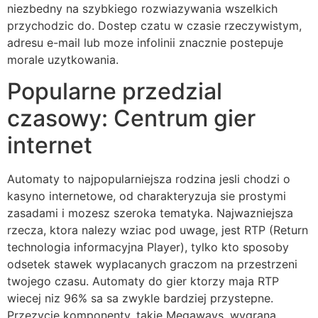
niezbedny na szybkiego rozwiazywania wszelkich
przychodzic do. Dostep czatu w czasie rzeczywistym,
adresu e-mail lub moze infolinii znacznie postepuje
morale uzytkowania.
Popularne przedzial
czasowy: Centrum gier
internet
Automaty to najpopularniejsza rodzina jesli chodzi o
kasyno internetowe, od charakteryzuja sie prostymi
zasadami i mozesz szeroka tematyka. Najwazniejsza
rzecza, ktora nalezy wziac pod uwage, jest RTP (Return
technologia informacyjna Player), tylko kto sposoby
odsetek stawek wyplacanych graczom na przestrzeni
twojego czasu. Automaty do gier ktorzy maja RTP
wiecej niz 96% sa sa zwykle bardziej przystepne.
Przezycie komponenty, takie Megaways, wygrana