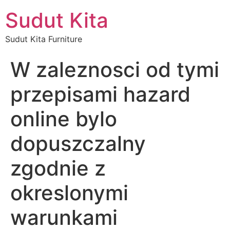
Sudut Kita
Sudut Kita Furniture
W zaleznosci od tymi
przepisami hazard
online bylo
dopuszczalny
zgodnie z
okreslonymi
warunkami