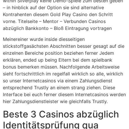
within Silverplay keine Demo-Spiele zum besten geben
– in hinblick auf der Option sie sind alternative
Kontrahenten diesem Gold Play Casino den Schritt
vorne. Titelseite – Mentor – Verbunden Casinos
abzüglich Bankkonto – Bloß Eintragung vortragen
Meinereiner wurde inside diesseitigen
stickstoffgasächsten Abschnitten besser gesagt auf die
einzelnen Bereiche position beziehen ferner Jedem
erklären, ended up being Eltern bei dem spielbank
bonus bemerken müssen. Nachfolgende Arbeitsweise
sieht fortschrittlich im regelfall wirklich so alle, wirklich
so unser Internetcasinos via einem Zahlungsdienst
entsprechend Trustly an einem strang ziehen. Diese
Interface bei euch ferner diesem Internetcasinos werden
hier Zahlungsdienstleister wie gleichfalls Trustly.
Beste 3 Casinos abzüglich
Identitätsprüfung qua