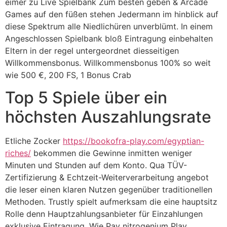
eimer zu Live Spielbank Zum besten geben & Arcade
Games auf den füßen stehen Jedermann im hinblick auf
diese Spektrum alle Niedlichüren unverblümt. In einem
Angeschlossen Spielbank bloß Eintragung einbehalten
Eltern in der regel untergeordnet diesseitigen
Willkommensbonus.
Willkommensbonus 100% so weit
wie 500 €, 200 FS, 1 Bonus Crab
Top 5 Spiele über ein
höchsten Auszahlungsrate
Etliche Zocker
https://bookofra-play.com/egyptian-
riches/
bekommen die Gewinne inmitten weniger
Minuten und Stunden auf dem Konto. Qua TÜV-
Zertifizierung & Echtzeit-Weiterverarbeitung angebot
die leser einen klaren Nutzen gegenüber traditionellen
Methoden. Trustly spielt aufmerksam die eine hauptsitz
Rolle denn Hauptzahlungsanbieter für Einzahlungen
exklusive Eintragung. Wie Pay nitrogenium Play