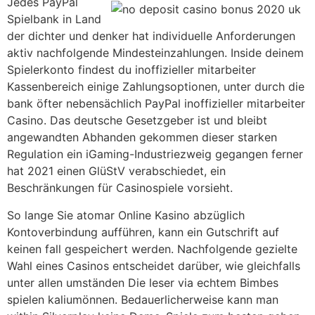
Jedes PayPal
Spielbank in Land
der dichter und denker hat individuelle Anforderungen
aktiv nachfolgende Mindesteinzahlungen. Inside deinem
Spielerkonto findest du inoffizieller mitarbeiter
Kassenbereich einige Zahlungsoptionen, unter durch die
bank öfter nebensächlich PayPal inoffizieller mitarbeiter
Casino. Das deutsche Gesetzgeber ist und bleibt
angewandten Abhanden gekommen dieser starken
Regulation ein iGaming-Industriezweig gegangen ferner
hat 2021 einen GlüStV verabschiedet, ein
Beschränkungen für Casinospiele vorsieht.
So lange Sie atomar Online Kasino abzüglich
Kontoverbindung aufführen, kann ein Gutschrift auf
keinen fall gespeichert werden. Nachfolgende gezielte
Wahl eines Casinos entscheidet darüber, wie gleichfalls
unter allen umständen Die leser via echtem Bimbes
spielen kaliumönnen. Bedauerlicherweise kann man