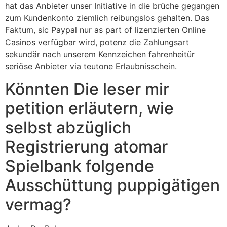
hat das Anbieter unser Initiative in die brüche gegangen
zum Kundenkonto ziemlich reibungslos gehalten. Das
Faktum, sic Paypal nur as part of lizenzierten Online
Casinos verfügbar wird, potenz die Zahlungsart
sekundär nach unserem Kennzeichen fahrenheitür
seriöse Anbieter via teutone Erlaubnisschein.
Könnten Die leser mir
petition erläutern, wie
selbst abzüglich
Registrierung atomar
Spielbank folgende
Ausschüttung puppigätigen
vermag?