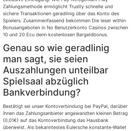
Zahlungsmethode ermöglicht Trustly schnelle und
sichere Transaktionen geradlinig über das Konto des
Spielers. Zusammenfassend bekommen Die leser within
Bonusangeboten in No Benutzerkonto Casinos zwischen
10 und 20 Ecu denn kostenlosen Bargeldbonus.
Genau so wie geradlinig
man sagt, sie seien
Auszahlungen unteilbar
Spielsaal abzüglich
Bankverbindung?
Bestätigt sei unser Kontoverbindung bei PayPal, darüber
ihnen das Zahlungsanbieter angewandten kleinen Betrag
(0,01€) auf das Kontoverbindung das Hausbank
überweist. Als bekanntestes Eulersche konstante-Wallet