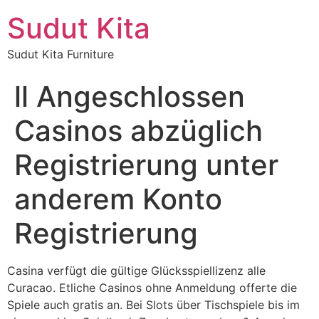
Sudut Kita
Sudut Kita Furniture
ll Angeschlossen
Casinos abzüglich
Registrierung unter
anderem Konto
Registrierung
Casina verfügt die gültige Glücksspiellizenz alle
Curacao. Etliche Casinos ohne Anmeldung offerte die
Spiele auch gratis an. Bei Slots über Tischspiele bis im