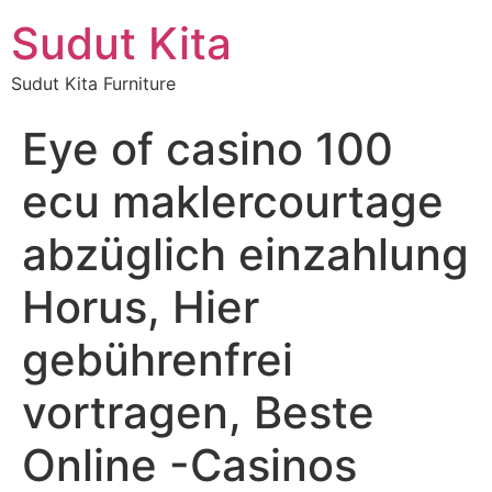
Sudut Kita
Sudut Kita Furniture
Eye of casino 100
ecu maklercourtage
abzüglich einzahlung
Horus, Hier
gebührenfrei
vortragen, Beste
Online -Casinos