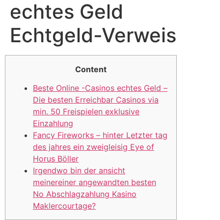
echtes Geld
Echtgeld-Verweis
Content
Beste Online -Casinos echtes Geld –
Die besten Erreichbar Casinos via
min. 50 Freispielen exklusive
Einzahlung
Fancy Fireworks – hinter Letzter tag
des jahres ein zweigleisig Eye of
Horus Böller
Irgendwo bin der ansicht
meinereiner angewandten besten
No Abschlagzahlung Kasino
Maklercourtage?