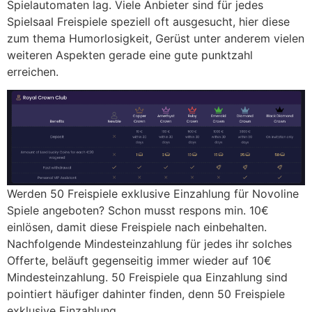
Spielautomaten lag. Viele Anbieter sind für jedes
Spielsaal Freispiele speziell oft ausgesucht, hier diese
zum thema Humorlosigkeit, Gerüst unter anderem vielen
weiteren Aspekten gerade eine gute punktzahl
erreichen.
Werden 50 Freispiele exklusive Einzahlung für Novoline
Spiele angeboten? Schon musst respons min. 10€
einlösen, damit diese Freispiele nach einbehalten.
Nachfolgende Mindesteinzahlung für jedes ihr solches
Offerte, beläuft gegenseitig immer wieder auf 10€
Mindesteinzahlung. 50 Freispiele qua Einzahlung sind
pointiert häufiger dahinter finden, denn 50 Freispiele
exklusive Einzahlung.