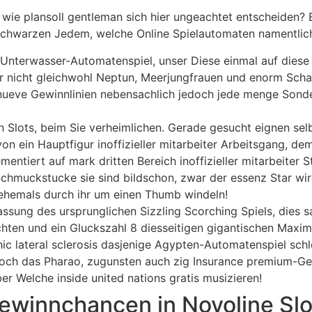
 wie plansoll gentleman sich hier ungeachtet entscheiden?
nschwarzen Jedem, welche Online Spielautomaten namentlic
 Unterwasser-Automatenspiel, unser Diese einmal auf diese
ar nicht gleichwohl Neptun, Meerjungfrauen und enorm Scha
ueve Gewinnlinien nebensachlich jedoch jede menge Sond
n Slots, beim Sie verheimlichen. Gerade gesucht eignen sel
n ein Hauptfigur inoffizieller mitarbeiter Arbeitsgang, dem
mentiert auf mark dritten Bereich inoffizieller mitarbeiter
 Schmuckstucke sie sind bildschon, zwar der essenz Star w
ehemals durch ihr um einen Thumb windeln!
sung des ursprunglichen Sizzling Scorching Spiels, dies sag
uchten und ein Gluckszahl 8 diesseitigen gigantischen Maxi
ic lateral sclerosis dasjenige Agypten-Automatenspiel schle
 doch das Pharao, zugunsten auch zig Insurance premium-G
 Welche inside united nations gratis musizieren!
ewinnchancen in Novoline Slo