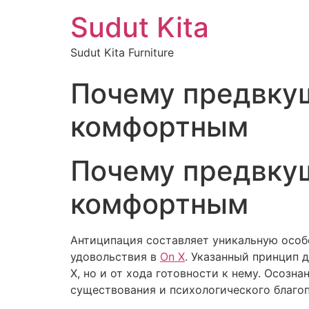
Sudut Kita
Sudut Kita Furniture
Почему предвку
комфортным
Почему предвку
комфортным
Антиципация составляет уникальную особ
удовольствия в
On X
. Указанный принцип 
X, но и от хода готовности к нему. Осоз
существования и психологического благоп