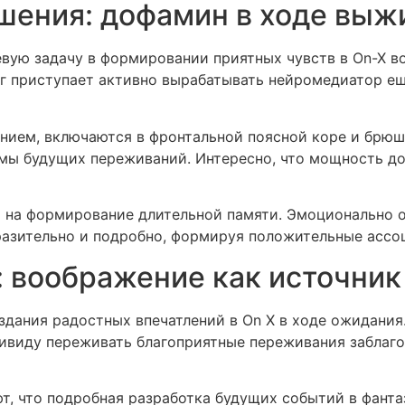
шения: дофамин в ходе выж
вую задачу в формировании приятных чувств в On-X в
зг приступает активно вырабатывать нейромедиатор ещ
нием, включаются в фронтальной поясной коре и брюшн
мы будущих переживаний. Интересно, что мощность д
 на формирование длительной памяти. Эмоционально 
азительно и подробно, формируя положительные ассо
: воображение как источник
здания радостных впечатлений в On X в ходе ожидания
виду переживать благоприятные переживания заблаго
т, что подробная разработка будущих событий в фант