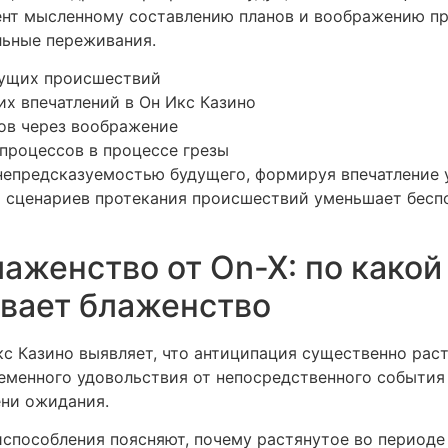
ент мысленному составлению планов и воображению п
ьные переживания.
дущих происшествий
х впечатлений в Он Икс Казино
ов через воображение
процессов в процессе грезы
непредсказуемостью будущего, формируя впечатление 
 сценариев протекания происшествий уменьшает беспо
аженство от On-X: по какой
вает блаженство
кс Казино выявляет, что антиципация существенно рас
еменного удовольствия от непосредственного события
ени ожидания.
испособления поясняют, почему растянутое во периоде