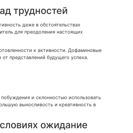
ад трудностей
ивность даже в обстоятельствах
итель для преодоления настоящих
готовленности к активности. Дофаминовые
 от представлений будущего успеха.
й побуждения и склонностью использовать
ольшую выносливость и креативность в
условиях ожидание