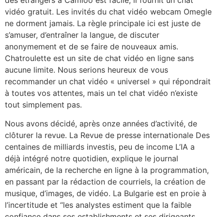
des étrangers à Camloo est facile, il fournit un chat
vidéo gratuit. Les invités du chat vidéo webcam Omegle
ne dorment jamais. La règle principale ici est juste de
s’amuser, d’entraîner la langue, de discuter
anonymement et de se faire de nouveaux amis.
Chatroulette est un site de chat vidéo en ligne sans
aucune limite. Nous serions heureux de vous
recommander un chat vidéo « universel » qui répondrait
à toutes vos attentes, mais un tel chat vidéo n’existe
tout simplement pas.
Nous avons déci­dé, après onze années d’ac­ti­vi­té, de
clô­tu­rer la revue. La Revue de presse internationale Des
centaines de milliards investis, peu de income L’IA a
déjà intégré notre quotidien, explique le journal
américain, de la recherche en ligne à la programmation,
en passant par la rédaction de courriels, la création de
musique, d’images, de vidéo. La Bulgarie est en proie à
l’incertitude et “les analystes estiment que la faible
confiance dans ses establishments et ses dirigeants